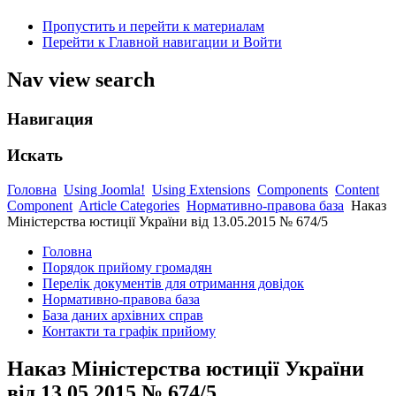
Пропустить и перейти к материалам
Перейти к Главной навигации и Войти
Nav view search
Навигация
Искать
Головна
Using Joomla!
Using Extensions
Components
Content
Component
Article Categories
Нормативно-правова база
Наказ
Міністерства юстиції України від 13.05.2015 № 674/5
Головна
Порядок прийому громадян
Перелік документів для отримання довідок
Нормативно-правова база
База даних архівних справ
Контакти та графік прийому
Наказ Міністерства юстиції України
від 13.05.2015 № 674/5